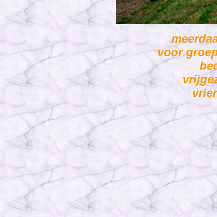
meerda
voor groep
bed
vrijge
vrie